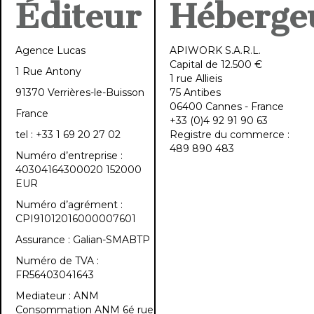
Éditeur
Héberge
Agence Lucas
APIWORK S.A.R.L.
Capital de 12.500 €
1 Rue Antony
1 rue Allieis
91370 Verrières-le-Buisson
75 Antibes
06400 Cannes - France
France
+33 (0)4 92 91 90 63
tel : +33 1 69 20 27 02
Registre du commerce :
489 890 483
Numéro d’entreprise :
40304164300020 152000
EUR
Numéro d’agrément :
CPI91012016000007601
Assurance : Galian-SMABTP
Numéro de TVA :
FR56403041643
Mediateur : ANM
Consommation ANM 6é rue