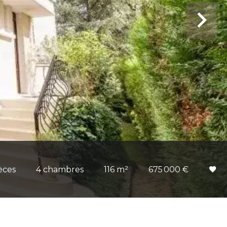
èces
4 chambres
116 m²
675 000 €