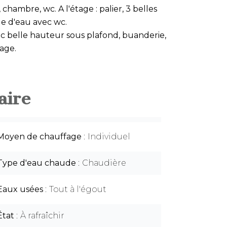
chambre, wc. A l'étage : palier, 3 belles
le d'eau avec wc.
ec belle hauteur sous plafond, buanderie,
age.
ire
Moyen de chauffage
Individuel
Type d'eau chaude
Chaudière
Eaux usées
Tout à l'égout
État
À rafraîchir